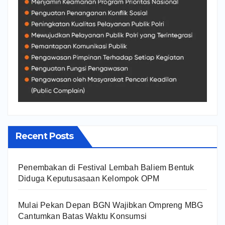
Recent Posts
Penembakan di Festival Lembah Baliem Bentuk
Diduga Keputusasaan Kelompok OPM
Mulai Pekan Depan BGN Wajibkan Ompreng MBG
Cantumkan Batas Waktu Konsumsi