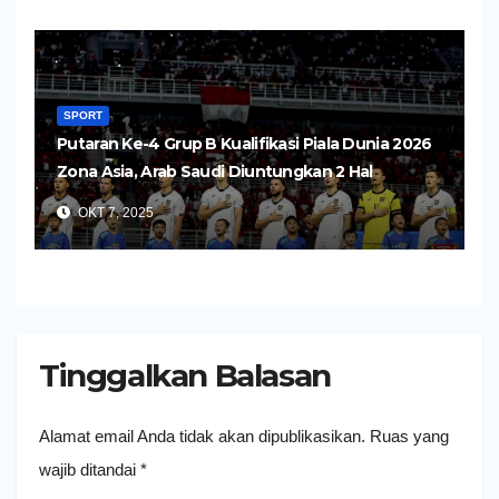
SPORT
Putaran Ke-4 Grup B Kualifikasi Piala Dunia 2026
Zona Asia, Arab Saudi Diuntungkan 2 Hal
OKT 7, 2025
Tinggalkan Balasan
Alamat email Anda tidak akan dipublikasikan.
Ruas yang
wajib ditandai
*