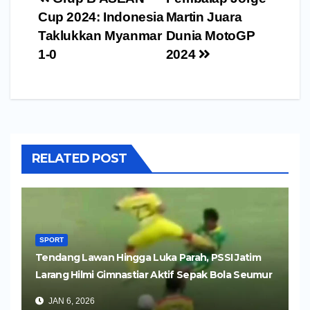
pos
Cup 2024: Indonesia
Martin Juara
Taklukkan Myanmar
Dunia MotoGP
1-0
2024
RELATED POST
SPORT
Tendang Lawan Hingga Luka Parah, PSSI Jatim
Larang Hilmi Gimnastiar Aktif Sepak Bola Seumur
Hidup
JAN 6, 2026