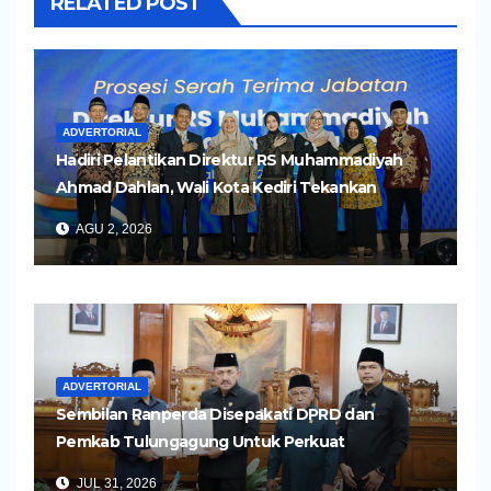
RELATED POST
ADVERTORIAL
Hadiri Pelantikan Direktur RS Muhammadiyah
Ahmad Dahlan, Wali Kota Kediri Tekankan
Pelayanan Kesehatan yang Humanis
AGU 2, 2026
ADVERTORIAL
Sembilan Ranperda Disepakati DPRD dan
Pemkab Tulungagung Untuk Perkuat
Pembangunan Daerah
JUL 31, 2026