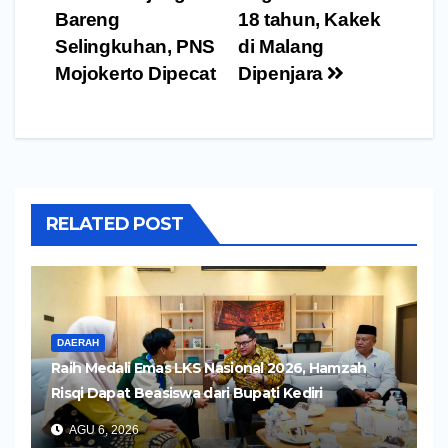
Bareng
18 tahun, Kakek
Selingkuhan, PNS
di Malang
Mojokerto Dipecat
Dipenjara
RELATED POST
DAERAH
Raih Medali Emas LKS Nasional 2026, Hamzah
Risqi Dapat Beasiswa dari Bupati Kediri
AGU 6, 2026