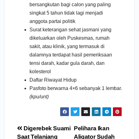
bersangkutan bagi calon yang paling
singkat 5 tahun tidak lagi menjadi
anggota partai politik
Surat keterangan sehat jasmani yang
dikeluarkan oleh Puskesmas, rumah
sakit, atau klinik, yang termasuk di
dalamnya terdapat hasil pemeriksaan
tensi darah, kadar gula darah, dan
kolesterol
Daftar Riwayat Hidup
Pasfoto berwarna 4×6 sebanyak 1 lembar.
(kpu/unt)
Navigasi
Digerebek Suami
Pelihara Ikan
pos
Saat Telanjang
Aligator Sudah