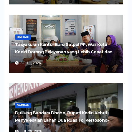
DAERAH
Tasyakuran Kantor Baru Satpol PP, Wali Kota
Kediri Dorong Pelayanan yang Lebih Cepat dan
Humanis
AGU 1, 2026
DAERAH
Dukung Bandara Dhoho, Bupati Kediri Kebut
Penyelesaian Lahan Dua Ruas Tol Kertosono-
Kediri
JUL 29, 2026