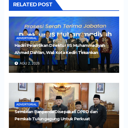
RELATED POST
ADVERTORIAL
Hadiri Pelantikan Direktur RS Muhammadiyah
Ahmad Dahlan, Wali Kota Kediri Tekankan
Pelayanan Kesehatan yang Humanis
AGU 2, 2026
ADVERTORIAL
Sembilan Ranperda Disepakati DPRD dan
Pemkab Tulungagung Untuk Perkuat
Pembangunan Daerah