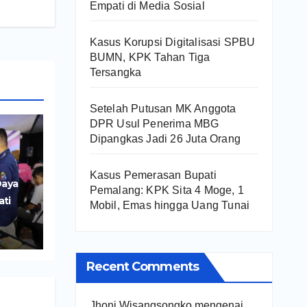
Empati di Media Sosial
Kasus Korupsi Digitalisasi SPBU
BUMN, KPK Tahan Tiga
Tersangka
Setelah Putusan MK Anggota
DPR Usul Penerima MBG
Dipangkas Jadi 26 Juta Orang
Kasus Pemerasan Bupati
Daya
Pemalang: KPK Sita 4 Moge, 1
ati
Mobil, Emas hingga Uang Tunai
r
UMKM
Recent Comments
Jhoni Wisangsongko
mengenai