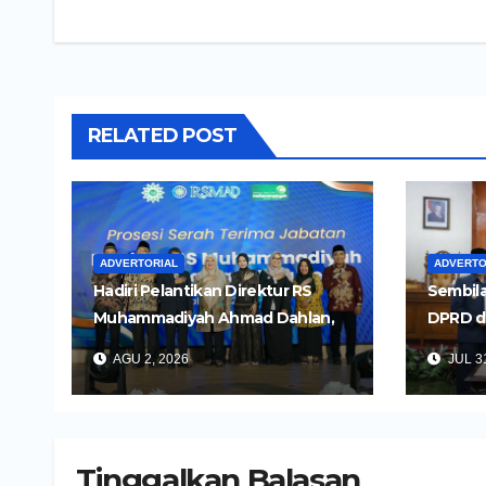
RELATED POST
ADVERTORIAL
ADVERTO
Hadiri Pelantikan Direktur RS
Sembila
Muhammadiyah Ahmad Dahlan,
DPRD d
Wali Kota Kediri Tekankan
Untuk 
AGU 2, 2026
JUL 31
Pelayanan Kesehatan yang
Daerah
Humanis
Tinggalkan Balasan