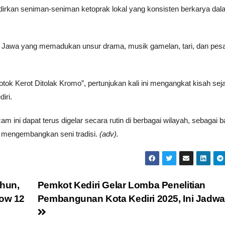
irkan seniman-seniman ketoprak lokal yang konsisten berkarya dal
as Jawa yang memadukan unsur drama, musik gamelan, tari, dan pes
ok Kerot Ditolak Kromo”, pertunjukan kali ini mengangkat kisah sej
iri.
 ini dapat terus digelar secara rutin di berbagai wilayah, sebagai b
s mengembangkan seni tradisi.
(adv).
ahun,
Pemkot Kediri Gelar Lomba Penelitian
how 12
Pembangunan Kota Kediri 2025, Ini Jadwa