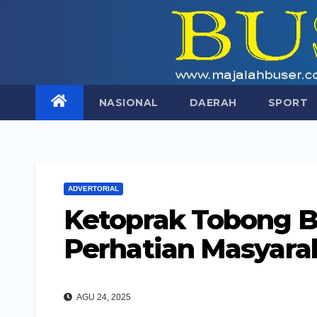
Skip
to
content
NASIONAL
DAERAH
SPORT
ADVERTORIAL
Ketoprak Tobong B
Perhatian Masyara
AGU 24, 2025