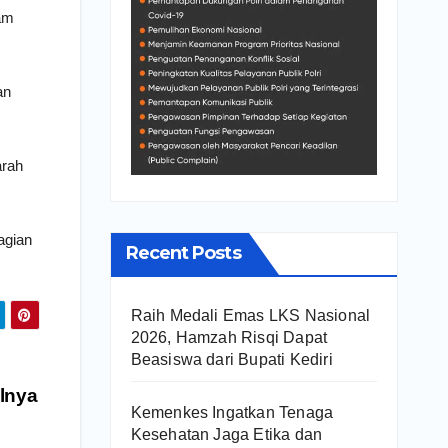
am
an
arah
agian
Recent Posts
Raih Medali Emas LKS Nasional
2026, Hamzah Risqi Dapat
Beasiswa dari Bupati Kediri
lnya
Kemenkes Ingatkan Tenaga
Kesehatan Jaga Etika dan