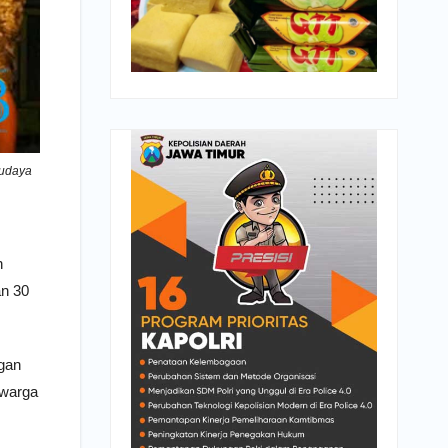
budaya
n
an 30
ngan
rwarga