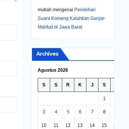
mutiah
mengenai
Perolehan
Suara Komeng Kalahkan Ganjar-
Mahfud di Jawa Barat
Archives
Agustus 2026
S
S
R
K
J
S
M
1
2
3
4
5
6
7
8
9
10
11
12
13
14
15
16