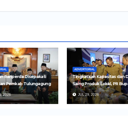
RIAL
ADVERTORIAL
n Ranperda Disepakati
Tingkatkan Kapasitas dan 
an Pemkab Tulungagung
Saing Produk Lokal, Plt Bup
Perkuat Pembangunan
Tulungagung Buka Semina
, 2026
JUL 29, 2026
Impor dan Ekspor Produk 