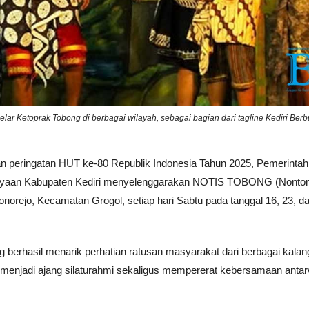
ar Ketoprak Tobong di berbagai wilayah, sebagai bagian dari tagline Kediri Ber
n peringatan HUT ke-80 Republik Indonesia Tahun 2025, Pemerintah
udayaan Kabupaten Kediri menyelenggarakan NOTIS TOBONG (Nonto
orejo, Kecamatan Grogol, setiap hari Sabtu pada tanggal 16, 23, d
 berhasil menarik perhatian ratusan masyarakat dari berbagai kala
uga menjadi ajang silaturahmi sekaligus mempererat kebersamaan anta