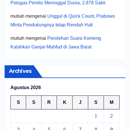
Petugas Pemilu Meninggal Dunia, 2.878 Sakit
mutiah
mengenai
Unggul di Quick Count, Prabowo
Minta Pendukungnya tetap Rendah Hati
mutiah
mengenai
Perolehan Suara Komeng
Kalahkan Ganjar-Mahfud di Jawa Barat
Archives
Agustus 2026
S
S
R
K
J
S
M
1
2
3
4
5
6
7
8
9