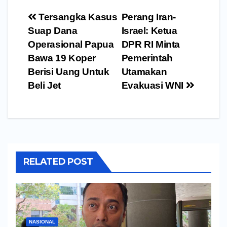
Navigasi
Tersangka Kasus
Perang Iran-
pos
Suap Dana
Israel: Ketua
Operasional Papua
DPR RI Minta
Bawa 19 Koper
Pemerintah
Berisi Uang Untuk
Utamakan
Beli Jet
Evakuasi WNI
RELATED POST
NASIONAL