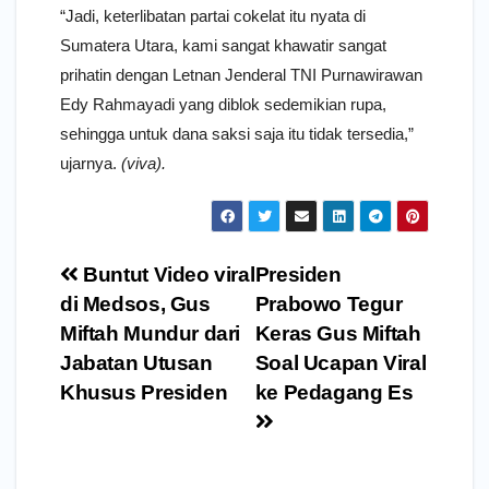
“Jadi, keterlibatan partai cokelat itu nyata di
Sumatera Utara, kami sangat khawatir sangat
prihatin dengan Letnan Jenderal TNI Purnawirawan
Edy Rahmayadi yang diblok sedemikian rupa,
sehingga untuk dana saksi saja itu tidak tersedia,”
ujarnya.
(viva).
Navigasi
Buntut Video viral
Presiden
pos
di Medsos, Gus
Prabowo Tegur
Miftah Mundur dari
Keras Gus Miftah
Jabatan Utusan
Soal Ucapan Viral
Khusus Presiden
ke Pedagang Es