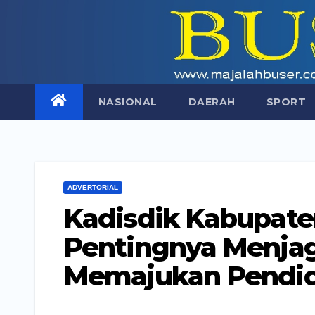
Skip
to
content
NASIONAL
DAERAH
SPORT
ADVERTORIAL
Kadisdik Kabupate
Pentingnya Menjag
Memajukan Pendid