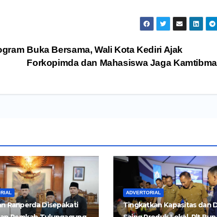
rogram
Buka Bersama, Wali Kota Kediri Ajak
Forkopimda dan Mahasiswa Jaga Kamtibm
RIAL
ADVERTORIAL
n Ranperda Disepakati
Tingkatkan Kapasitas dan 