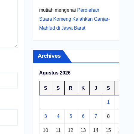
mutiah
mengenai
Perolehan
Suara Komeng Kalahkan Ganjar-
Mahfud di Jawa Barat
Archives
Agustus 2026
S
S
R
K
J
S
M
1
2
3
4
5
6
7
8
9
10
11
12
13
14
15
16