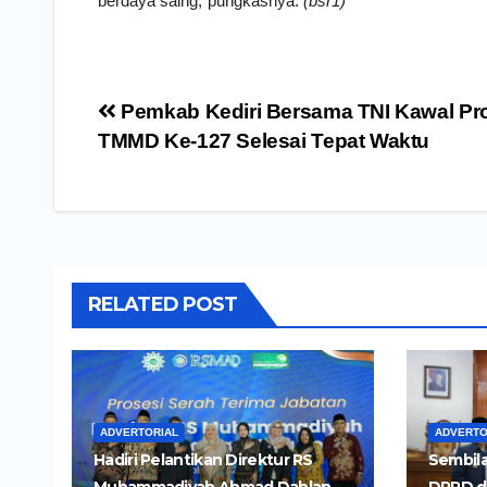
berdaya saing,”pungkasnya.
(bsr1)
Navigasi
Pemkab Kediri Bersama TNI Kawal P
pos
TMMD Ke-127 Selesai Tepat Waktu
RELATED POST
ADVERTORIAL
ADVERTO
Hadiri Pelantikan Direktur RS
Sembila