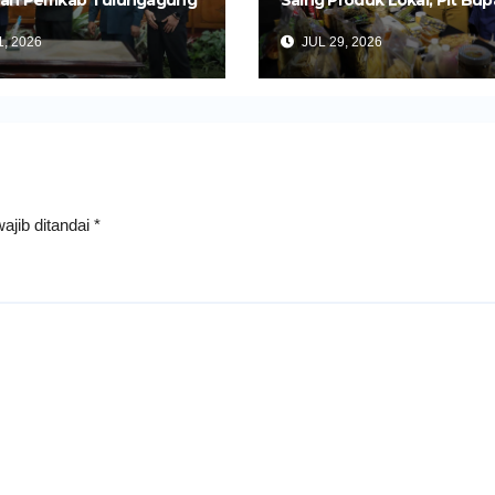
an Pemkab Tulungagung
Saing Produk Lokal, Plt Bup
Perkuat Pembangunan
Tulungagung Buka Semina
, 2026
JUL 29, 2026
Impor dan Ekspor Produk 
ajib ditandai
*