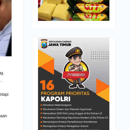
ng.
 .
etapi
maan