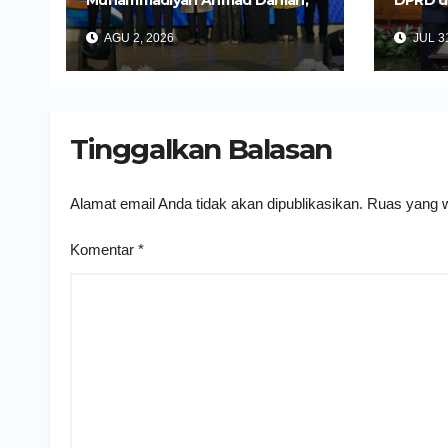
Muhammadiyah Ahmad Dahlan,
DPRD d
Wali Kota Kediri Tekankan
Untuk 
AGU 2, 2026
JUL 31
Pelayanan Kesehatan yang
Daerah
Humanis
Tinggalkan Balasan
Alamat email Anda tidak akan dipublikasikan.
Ruas yang w
Komentar
*