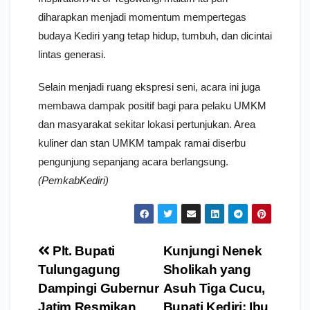
diharapkan menjadi momentum mempertegas
budaya Kediri yang tetap hidup, tumbuh, dan dicintai
lintas generasi.
Selain menjadi ruang ekspresi seni, acara ini juga
membawa dampak positif bagi para pelaku UMKM
dan masyarakat sekitar lokasi pertunjukan. Area
kuliner dan stan UMKM tampak ramai diserbu
pengunjung sepanjang acara berlangsung.
(PemkabKediri)
Navigasi
Plt. Bupati
Kunjungi Nenek
pos
Tulungagung
Sholikah yang
Dampingi Gubernur
Asuh Tiga Cucu,
Jatim Resmikan
Bupati Kediri: Ibu