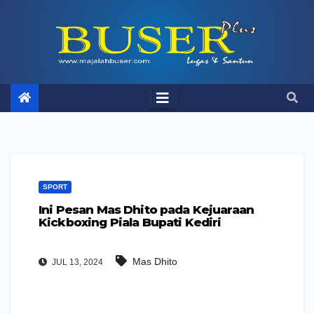
Skip
to
content
SPORT
Ini Pesan Mas Dhito pada Kejuaraan
Kickboxing Piala Bupati Kediri
Mas Dhito
JUL 13, 2024