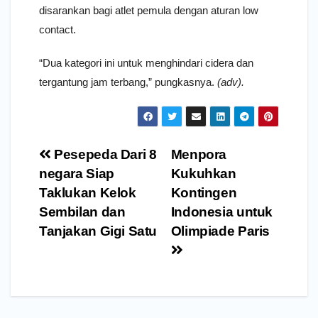
disarankan bagi atlet pemula dengan aturan low
contact.
“Dua kategori ini untuk menghindari cidera dan
tergantung jam terbang,” pungkasnya.
(adv).
Navigasi
Pesepeda Dari 8
Menpora
pos
negara Siap
Kukuhkan
Taklukan Kelok
Kontingen
Sembilan dan
Indonesia untuk
Tanjakan Gigi Satu
Olimpiade Paris