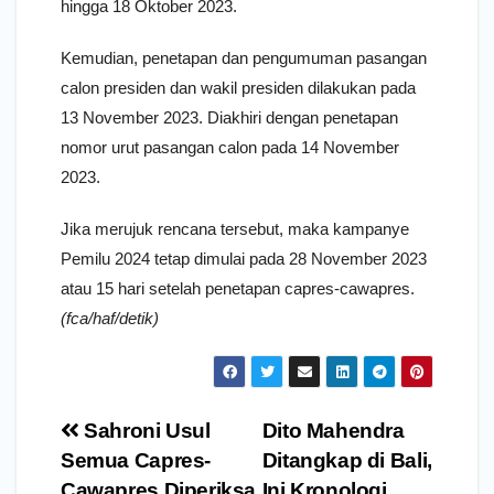
hingga 18 Oktober 2023.
Kemudian, penetapan dan pengumuman pasangan
calon presiden dan wakil presiden dilakukan pada
13 November 2023. Diakhiri dengan penetapan
nomor urut pasangan calon pada 14 November
2023.
Jika merujuk rencana tersebut, maka kampanye
Pemilu 2024 tetap dimulai pada 28 November 2023
atau 15 hari setelah penetapan capres-cawapres.
(fca/haf/detik)
Navigasi
Sahroni Usul
Dito Mahendra
pos
Semua Capres-
Ditangkap di Bali,
Cawapres Diperiksa,
Ini Kronologi