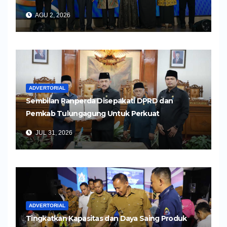
Pelayanan Kesehatan yang Humanis
AGU 2, 2026
ADVERTORIAL
Sembilan Ranperda Disepakati DPRD dan
Pemkab Tulungagung Untuk Perkuat
Pembangunan Daerah
JUL 31, 2026
ADVERTORIAL
Tingkatkan Kapasitas dan Daya Saing Produk