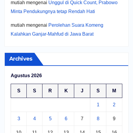
mutiah
mengenai
Unggul di Quick Count, Prabowo
Minta Pendukungnya tetap Rendah Hati
mutiah
mengenai
Perolehan Suara Komeng
Kalahkan Ganjar-Mahfud di Jawa Barat
Archives
Agustus 2026
S
S
R
K
J
S
M
1
2
3
4
5
6
7
8
9
10
11
12
13
14
15
16