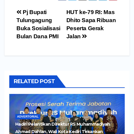
Navigasi
Pj Bupati
HUT ke-79 RI: Mas
pos
Tulungagung
Dhito Sapa Ribuan
Buka Sosialisasi
Peserta Gerak
Bulan Dana PMI
Jalan
RELATED POST
ADVERTORIAL
Hadiri Pelantikan Direktur RS Muhammadiyah
Ahmad Dahlan, Wali Kota Kediri Tekankan