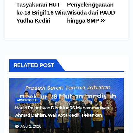
Tasyakuran HUT
Penyelenggaraan
ke-18 Brigif 16 Wira
Wisuda dari PAUD
Yudha Kediri
hingga SMP
RELATED POST
ADVERTORIAL
Hadiri Pelantikan Direktur RS Muhammadiyah
Ahmad Dahlan, Wali Kota Kediri Tekankan
Pelayanan Kesehatan yang Humanis
AGU 2, 2026