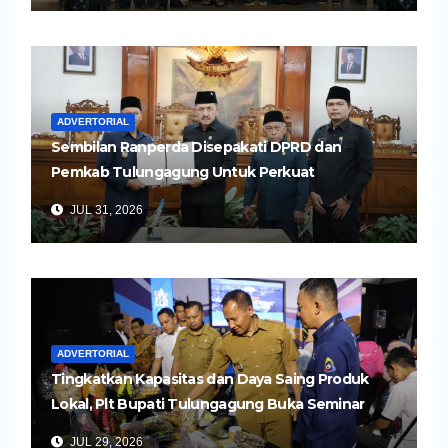
ADVERTORIAL
Sembilan Ranperda Disepakati DPRD dan
Pemkab Tulungagung Untuk Perkuat
Pembangunan Daerah
JUL 31, 2026
ADVERTORIAL
Tingkatkan Kapasitas dan Daya Saing Produk
Lokal, Plt Bupati Tulungagung Buka Seminar
Impor dan Ekspor Produk UMKM
JUL 29, 2026