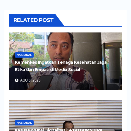
RELATED POST
NASIONAL
Kemenkes Ingatkan Tenaga Kesehatan Jaga
Etika dan Empati di Media Sosial
AGU 6, 2026
NASIONAL
Kasus Korupsi Digitalisasi SPBU BUMN, KPK