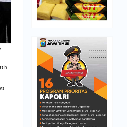
i
rsih
Mas