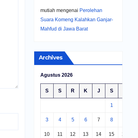
mutiah
mengenai
Perolehan
Suara Komeng Kalahkan Ganjar-
Mahfud di Jawa Barat
Archives
Agustus 2026
S
S
R
K
J
S
M
1
2
3
4
5
6
7
8
9
10
11
12
13
14
15
16