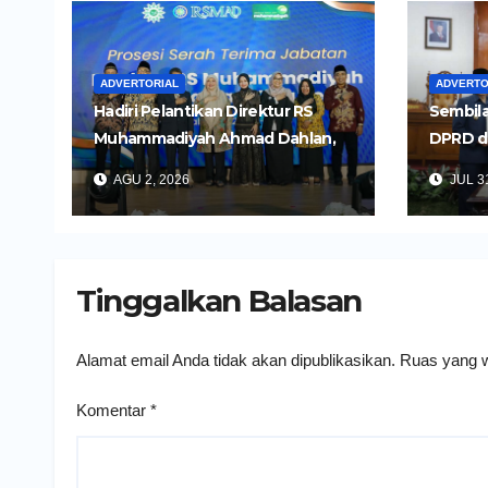
ADVERTORIAL
ADVERTO
Hadiri Pelantikan Direktur RS
Sembila
Muhammadiyah Ahmad Dahlan,
DPRD d
Wali Kota Kediri Tekankan
Untuk 
AGU 2, 2026
JUL 31
Pelayanan Kesehatan yang
Daerah
Humanis
Tinggalkan Balasan
Alamat email Anda tidak akan dipublikasikan.
Ruas yang w
Komentar
*