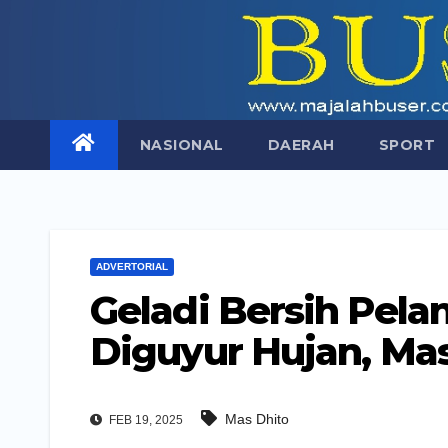
Skip
to
content
NASIONAL
DAERAH
SPORT
ADVERTORIAL
Geladi Bersih Pela
Diguyur Hujan, Ma
Mas Dhito
FEB 19, 2025