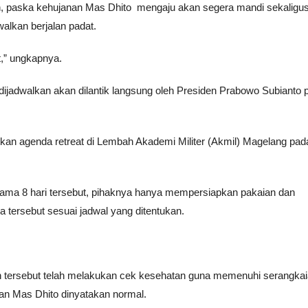
an, paska kehujanan Mas Dhito mengaju akan segera mandi sekaligu
walkan berjalan padat.
t,” ungkapnya.
 dijadwalkan akan dilantik langsung oleh Presiden Prabowo Subianto 
tkan agenda retreat di Lembah Akademi Militer (Akmil) Magelang pad
lama 8 hari tersebut, pihaknya hanya mempersiapkan pakaian dan
 tersebut sesuai jadwal yang ditentukan.
n tersebut telah melakukan cek kesehatan guna memenuhi serangka
atan Mas Dhito dinyatakan normal.