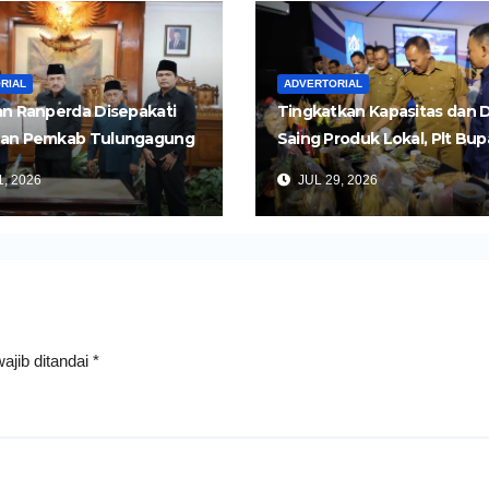
RIAL
ADVERTORIAL
n Ranperda Disepakati
Tingkatkan Kapasitas dan 
an Pemkab Tulungagung
Saing Produk Lokal, Plt Bup
Perkuat Pembangunan
Tulungagung Buka Semina
, 2026
JUL 29, 2026
Impor dan Ekspor Produk 
ajib ditandai
*