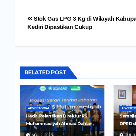
Navigasi
Stok Gas LPG 3 Kg di Wilayah Kabup
pos
Kediri Dipastikan Cukup
RELATED POST
ADVERTORIAL
ADVERTO
Hadiri Pelantikan Direktur RS
Sembila
Muhammadiyah Ahmad Dahlan,
DPRD d
Wali Kota Kediri Tekankan
Untuk 
AGU 2, 2026
JUL 31