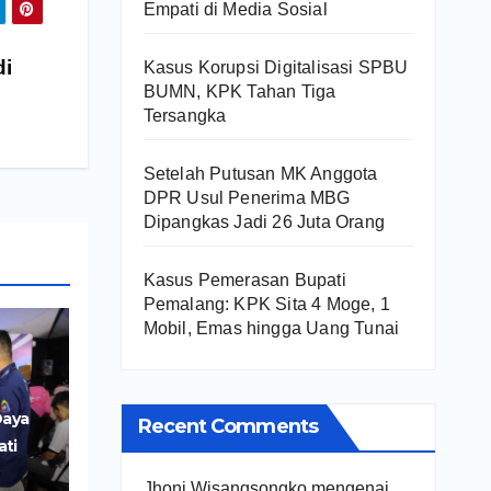
Empati di Media Sosial
di
Kasus Korupsi Digitalisasi SPBU
BUMN, KPK Tahan Tiga
Tersangka
Setelah Putusan MK Anggota
DPR Usul Penerima MBG
Dipangkas Jadi 26 Juta Orang
Kasus Pemerasan Bupati
Pemalang: KPK Sita 4 Moge, 1
Mobil, Emas hingga Uang Tunai
Daya
Recent Comments
ati
r
Jhoni Wisangsongko
mengenai