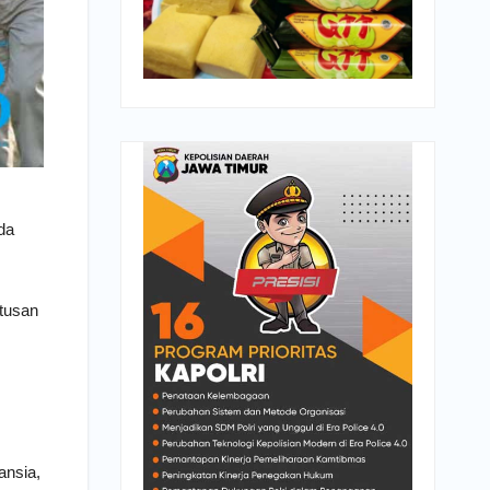
da
atusan
ansia,