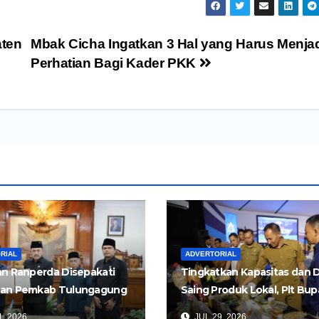
aten
Mbak Cicha Ingatkan 3 Hal yang Harus Menja
Perhatian Bagi Kader PKK
RIAL
ADVERTORIAL
n Ranperda Disepakati
Tingkatkan Kapasitas dan 
an Pemkab Tulungagung
Saing Produk Lokal, Plt Bup
Perkuat Pembangunan
Tulungagung Buka Semina
, 2026
JUL 29, 2026