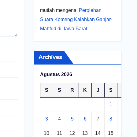
mutiah
mengenai
Perolehan
Suara Komeng Kalahkan Ganjar-
Mahfud di Jawa Barat
Archives
Agustus 2026
S
S
R
K
J
S
M
1
2
3
4
5
6
7
8
9
10
11
12
13
14
15
16