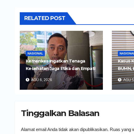
RELATED POST
NASIONAL
NASIONA
Kemenkes Ingatkan Tenaga
Kasus K
Kesehatan Jaga Etika dan Empati
BUMN, 
di Media Sosial
Tersan
AGU 6, 2026
AGU 5
Tinggalkan Balasan
Alamat email Anda tidak akan dipublikasikan.
Ruas yang w