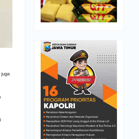
 juga
n
i