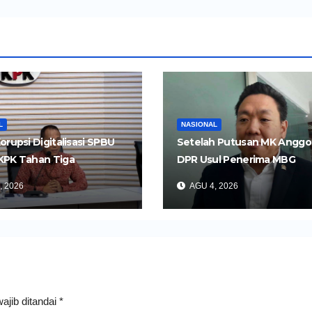
L
NASIONAL
orupsi Digitalisasi SPBU
Setelah Putusan MK Anggo
KPK Tahan Tiga
DPR Usul Penerima MBG
gka
Dipangkas Jadi 26 Juta Ora
, 2026
AGU 4, 2026
ajib ditandai
*