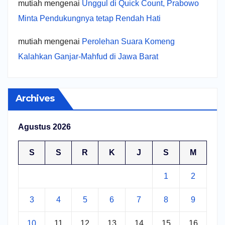
mutiah
mengenai
Unggul di Quick Count, Prabowo
Minta Pendukungnya tetap Rendah Hati
mutiah
mengenai
Perolehan Suara Komeng
Kalahkan Ganjar-Mahfud di Jawa Barat
Archives
Agustus 2026
S
S
R
K
J
S
M
1
2
3
4
5
6
7
8
9
10
11
12
13
14
15
16