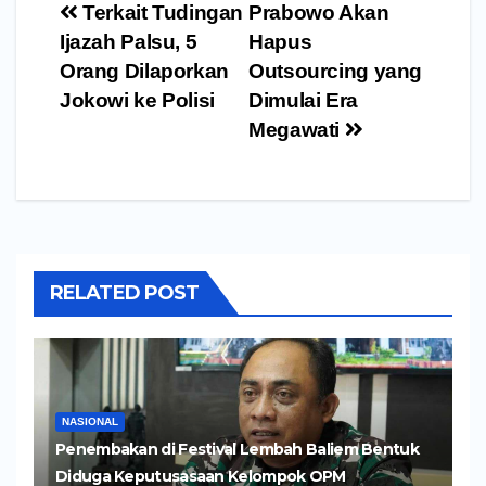
Navigasi
Terkait Tudingan
Prabowo Akan
pos
Ijazah Palsu, 5
Hapus
Orang Dilaporkan
Outsourcing yang
Jokowi ke Polisi
Dimulai Era
Megawati
RELATED POST
NASIONAL
Penembakan di Festival Lembah Baliem Bentuk
Diduga Keputusasaan Kelompok OPM