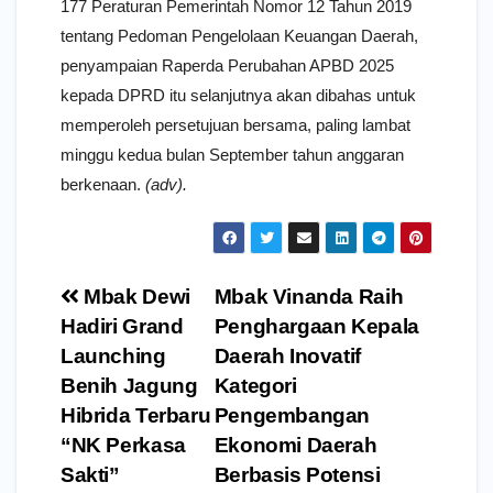
177 Peraturan Pemerintah Nomor 12 Tahun 2019
tentang Pedoman Pengelolaan Keuangan Daerah,
penyampaian Raperda Perubahan APBD 2025
kepada DPRD itu selanjutnya akan dibahas untuk
memperoleh persetujuan bersama, paling lambat
minggu kedua bulan September tahun anggaran
berkenaan.
(adv).
Navigasi
Mbak Dewi
Mbak Vinanda Raih
pos
Hadiri Grand
Penghargaan Kepala
Launching
Daerah Inovatif
Benih Jagung
Kategori
Hibrida Terbaru
Pengembangan
“NK Perkasa
Ekonomi Daerah
Sakti”
Berbasis Potensi