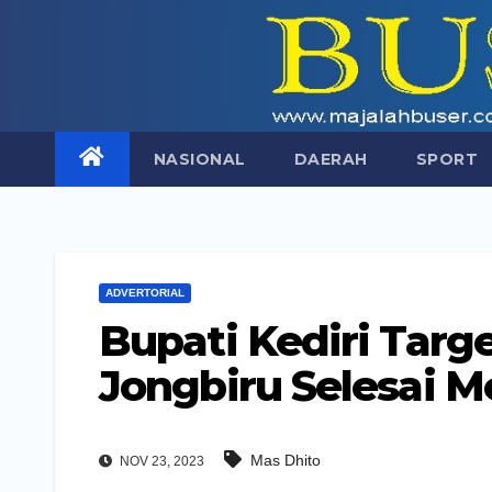
Skip
to
content
NASIONAL
DAERAH
SPORT
ADVERTORIAL
Bupati Kediri Tar
Jongbiru Selesai M
Mas Dhito
NOV 23, 2023