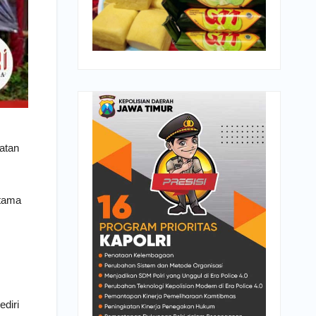
atan
rtama
diri