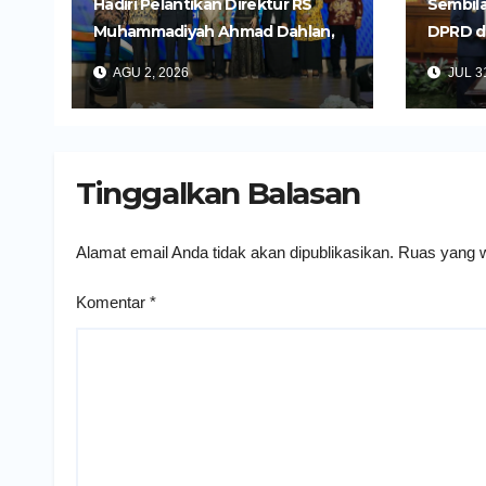
Hadiri Pelantikan Direktur RS
Sembila
Muhammadiyah Ahmad Dahlan,
DPRD d
Wali Kota Kediri Tekankan
Untuk 
AGU 2, 2026
JUL 31
Pelayanan Kesehatan yang
Daerah
Humanis
Tinggalkan Balasan
Alamat email Anda tidak akan dipublikasikan.
Ruas yang w
Komentar
*