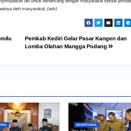
enyempatkan diri untuk berbincang dengan masyarakat sekitar jemba
aatnya oleh masyarakat.
(adv)
milu
Pemkab Kediri Gelar Pasar Kangen dan
Lomba Olahan Mangga Podang
RIAL
ADVERTORIAL