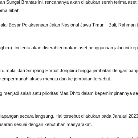
n Sungai Brantas ini, rencananya akan dilakukan serah terima aset 
ma hibah.
alai Besar Pelaksanaan Jalan Nasional Jawa Timur – Bali, Rahman t
biru). Ini tentu akan diserahterimakan aset penggunaan jalan ini ke
iru mulai dari Simpang Empat Jongbiru hingga jembatan dengan panj
r mempermudah akses menuju dan ke jembatan tersebut.
 menjadi salah satu prioritas Mas Dhito dalam kepemimpinannya se
 lapangan secara langsung. Hal tersebut dilakukan pada Januari 2023
asaran sesuai dengan kebutuhan masyarakat.