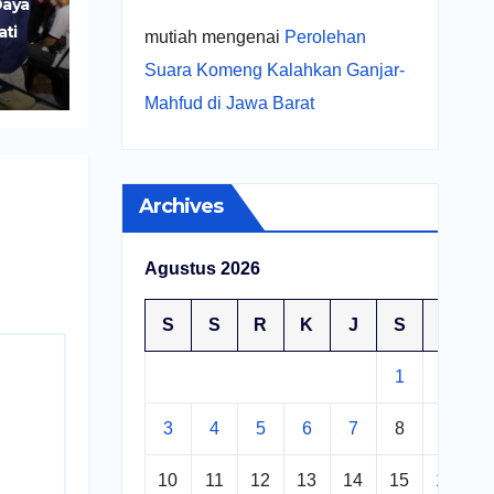
Daya
ati
mutiah
mengenai
Perolehan
r
Suara Komeng Kalahkan Ganjar-
UMKM
Mahfud di Jawa Barat
Archives
Agustus 2026
S
S
R
K
J
S
M
1
2
3
4
5
6
7
8
9
10
11
12
13
14
15
16