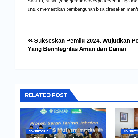
Saat itu, bupati yang gemar bervespa tersebut juga m
untuk memastikan pembangunan bisa dirasakan manf
Navigasi
Sukseskan Pemilu 2024, Wujudkan Pe
pos
Yang Berintegritas Aman dan Damai
RELATED POST
ADVERTORIAL
ADVERTO