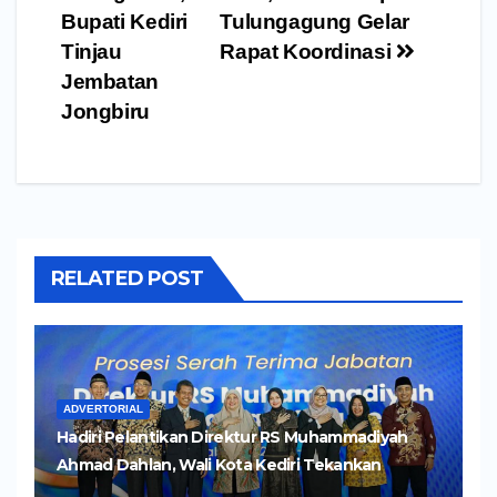
Bupati Kediri
Tulungagung Gelar
Tinjau
Rapat Koordinasi
Jembatan
Jongbiru
RELATED POST
ADVERTORIAL
Hadiri Pelantikan Direktur RS Muhammadiyah
Ahmad Dahlan, Wali Kota Kediri Tekankan
Pelayanan Kesehatan yang Humanis