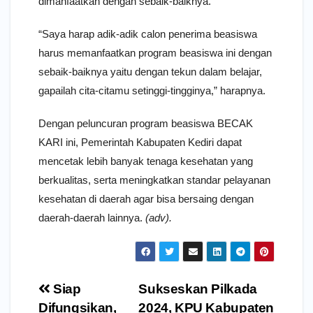
dimanfaatkan dengan sebaik-baiknya.
“Saya harap adik-adik calon penerima beasiswa
harus memanfaatkan program beasiswa ini dengan
sebaik-baiknya yaitu dengan tekun dalam belajar,
gapailah cita-citamu setinggi-tingginya,” harapnya.
Dengan peluncuran program beasiswa BECAK
KARI ini, Pemerintah Kabupaten Kediri dapat
mencetak lebih banyak tenaga kesehatan yang
berkualitas, serta meningkatkan standar pelayanan
kesehatan di daerah agar bisa bersaing dengan
daerah-daerah lainnya.
(adv).
Navigasi
Siap
Sukseskan Pilkada
pos
Difungsikan,
2024, KPU Kabupaten