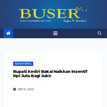
Skip
to
content
ADVERTORIAL
Bupati Kediri Bakal Naikkan Insentif
Rp1 Juta Bagi Jukir
SEP 9, 2024