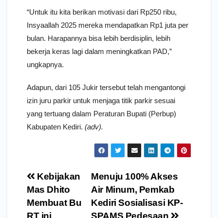
“Untuk itu kita berikan motivasi dari Rp250 ribu,
Insyaallah 2025 mereka mendapatkan Rp1 juta per
bulan. Harapannya bisa lebih berdisiplin, lebih
bekerja keras lagi dalam meningkatkan PAD,”
ungkapnya.
Adapun, dari 105 Jukir tersebut telah mengantongi
izin juru parkir untuk menjaga titik parkir sesuai
yang tertuang dalam Peraturan Bupati (Perbup)
Kabupaten Kediri.
(adv).
Navigasi
Kebijakan
Menuju 100% Akses
pos
Mas Dhito
Air Minum, Pemkab
Membuat Bu
Kediri Sosialisasi KP-
RT ini
SPAMS Pedesaan