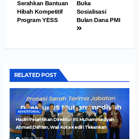
Serahkan Bantuan
Buka
Hibah Kompetitif
Sosialisasi
Program YESS
Bulan Dana PMI
RELATED POST
ADVERTORIAL
Hadiri Pelantikan Direktur RS Muhammadiyah
Ahmad Dahlan, Wali Kota Kediri Tekankan
Pelayanan Kesehatan yang Humanis
AGU 2, 2026