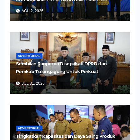
Pelayanan Kesehatan yang Humanis
AGU 2, 2026
ADVERTORIAL
Sembilan Ranperda Disepakati DPRD dan
Pemkab Tulungagung Untuk Perkuat
Pembangunan Daerah
JUL 31, 2026
ADVERTORIAL
Tingkatkan Kapasitas dan Daya Saing Produk