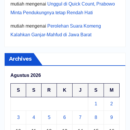
mutiah
mengenai
Unggul di Quick Count, Prabowo
Minta Pendukungnya tetap Rendah Hati
mutiah
mengenai
Perolehan Suara Komeng
Kalahkan Ganjar-Mahfud di Jawa Barat
Archives
Agustus 2026
S
S
R
K
J
S
M
1
2
3
4
5
6
7
8
9