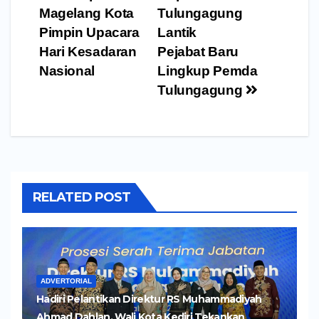
pos
Magelang Kota
Tulungagung
Pimpin Upacara
Lantik
Hari Kesadaran
Pejabat Baru
Nasional
Lingkup Pemda
Tulungagung
RELATED POST
ADVERTORIAL
Hadiri Pelantikan Direktur RS Muhammadiyah
Ahmad Dahlan, Wali Kota Kediri Tekankan