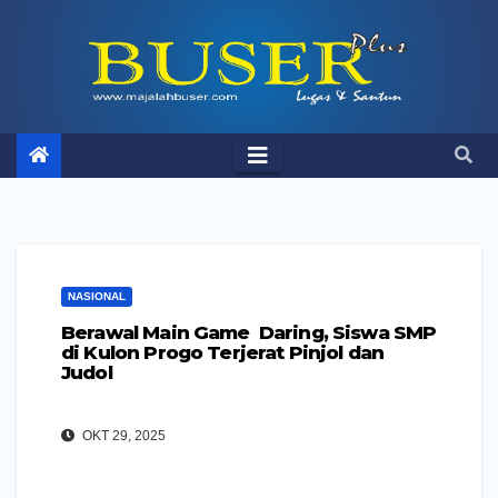
Skip
to
content
NASIONAL
Berawal Main Game Daring, Siswa SMP
di Kulon Progo Terjerat Pinjol dan
Judol
OKT 29, 2025