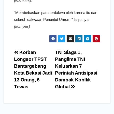
(6/3/2026).
“Membebaskan para terdakwa oleh karena itu dari
seluruh dakwaan Penuntut Umum,” lanjutnya.
(kompas)
Navigasi
Korban
TNI Siaga 1,
pos
Longsor TPST
Panglima TNI
Bantargebang
Keluarkan 7
Kota Bekasi Jadi
Perintah Antisipasi
13 Orang, 6
Dampak Konflik
Tewas
Global