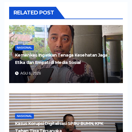
RELATED POST
NASIONAL
Kemenkes Ingatkan Tenaga Kesehatan Jaga
Etika dan Empati di Media Sosial
AGU 6, 2026
NASIONAL
Kasus Korupsi Digitalisasi SPBU BUMN, KPK
Tahan Tiga Tersangka