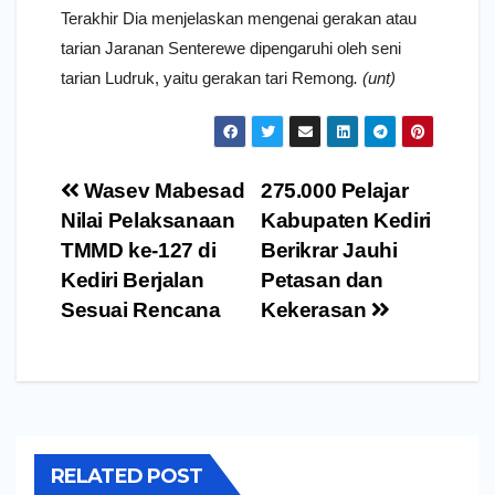
Terakhir Dia menjelaskan mengenai gerakan atau
tarian Jaranan Senterewe dipengaruhi oleh seni
tarian Ludruk, yaitu gerakan tari Remong
. (unt)
Navigasi
Wasev Mabesad
275.000 Pelajar
pos
Nilai Pelaksanaan
Kabupaten Kediri
TMMD ke-127 di
Berikrar Jauhi
Kediri Berjalan
Petasan dan
Sesuai Rencana
Kekerasan
RELATED POST