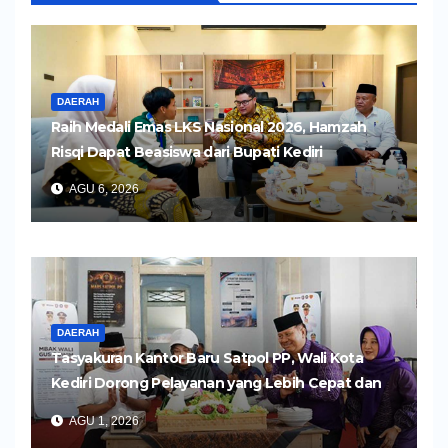
DAERAH
Raih Medali Emas LKS Nasional 2026, Hamzah
Risqi Dapat Beasiswa dari Bupati Kediri
AGU 6, 2026
DAERAH
Tasyakuran Kantor Baru Satpol PP, Wali Kota
Kediri Dorong Pelayanan yang Lebih Cepat dan
Humanis
AGU 1, 2026