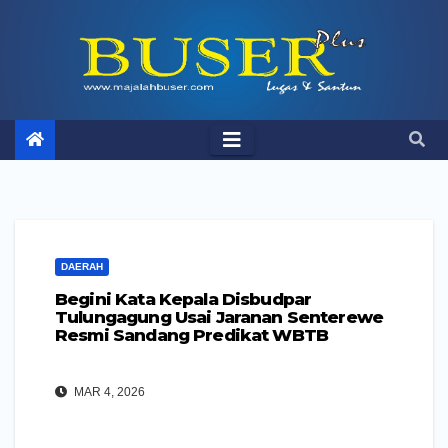
Skip
to
content
DAERAH
Begini Kata Kepala Disbudpar
Tulungagung Usai Jaranan Senterewe
Resmi Sandang Predikat WBTB
MAR 4, 2026