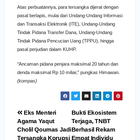
Atas perbuatannya, para tersangka dijerat dengan
pasal berlapis, mulai dari Undang-Undang Informasi
dan Transaksi Elektronik (ITE), Undang-Undang
Tindak Pidana Transfer Dana, Undang-Undang
Tindak Pidana Pencucian Uang (TPPU), hingga
pasal perjudian dalam KUHP.
“Ancaman pidana penjara maksimal 20 tahun dan
denda maksimal Rp 10 miliar,” pungkas Himawan.
(kompas)
Navigasi
Eks Menteri
Bukti Ekosistem
pos
Agama Yaqut
Terjaga, TNBT
Cholil Qoumas Jadi
Berhasil Rekam
Tersangka Korupsi
Empat Individu