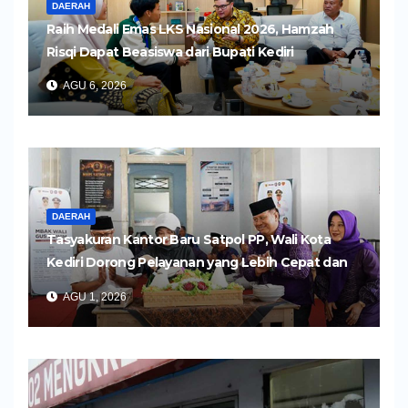
DAERAH
Raih Medali Emas LKS Nasional 2026, Hamzah
Risqi Dapat Beasiswa dari Bupati Kediri
AGU 6, 2026
DAERAH
Tasyakuran Kantor Baru Satpol PP, Wali Kota
Kediri Dorong Pelayanan yang Lebih Cepat dan
Humanis
AGU 1, 2026