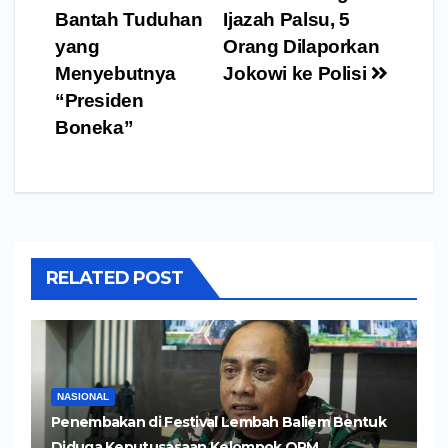
pos
Bantah Tuduhan
Ijazah Palsu, 5
yang
Orang Dilaporkan
Menyebutnya
Jokowi ke Polisi
“Presiden
Boneka”
RELATED POST
NASIONAL
Penembakan di Festival Lembah Baliem Bentuk
Diduga Keputusasaan Kelompok OPM