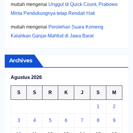
mutiah
mengenai
Unggul di Quick Count, Prabowo
Minta Pendukungnya tetap Rendah Hati
mutiah
mengenai
Perolehan Suara Komeng
Kalahkan Ganjar-Mahfud di Jawa Barat
Archives
Agustus 2026
S
S
R
K
J
S
M
1
2
3
4
5
6
7
8
9