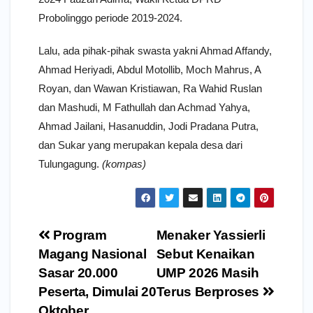
Probolinggo periode 2019-2024.
Lalu, ada pihak-pihak swasta yakni Ahmad Affandy,
Ahmad Heriyadi, Abdul Motollib, Moch Mahrus, A
Royan, dan Wawan Kristiawan, Ra Wahid Ruslan
dan Mashudi, M Fathullah dan Achmad Yahya,
Ahmad Jailani, Hasanuddin, Jodi Pradana Putra,
dan Sukar yang merupakan kepala desa dari
Tulungagung.
(kompas)
Navigasi
Program
Menaker Yassierli
pos
Magang Nasional
Sebut Kenaikan
Sasar 20.000
UMP 2026 Masih
Peserta, Dimulai 20
Terus Berproses
Oktober