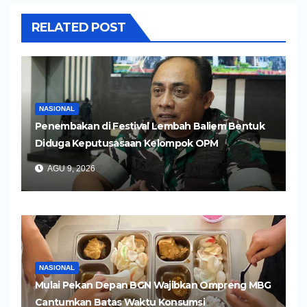
RELATED POST
NASIONAL
Penembakan di Festival Lembah Baliem Bentuk
Diduga Keputusasaan Kelompok OPM
AGU 9, 2026
NASIONAL
Mulai Pekan Depan BGN Wajibkan Ompreng MBG
Cantumkan Batas Waktu Konsumsi