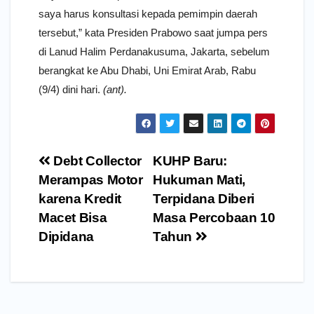
saya harus konsultasi kepada pemimpin daerah
tersebut,” kata Presiden Prabowo saat jumpa pers
di Lanud Halim Perdanakusuma, Jakarta, sebelum
berangkat ke Abu Dhabi, Uni Emirat Arab, Rabu
(9/4) dini hari.
(ant).
Navigasi
Debt Collector
KUHP Baru:
pos
Merampas Motor
Hukuman Mati,
karena Kredit
Terpidana Diberi
Macet Bisa
Masa Percobaan 10
Dipidana
Tahun