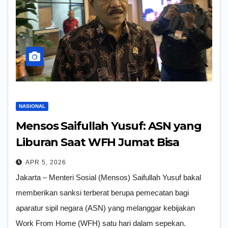
NASIONAL
Mensos Saifullah Yusuf: ASN yang
Liburan Saat WFH Jumat Bisa
Turun Pangkat hingga Dipecat
APR 5, 2026
Jakarta – Menteri Sosial (Mensos) Saifullah Yusuf bakal
memberikan sanksi terberat berupa pemecatan bagi
aparatur sipil negara (ASN) yang melanggar kebijakan
Work From Home (WFH) satu hari dalam sepekan.