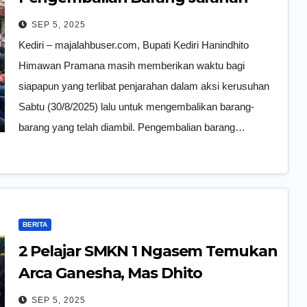
Hingga 6 September
SEP 5, 2025
Kediri – majalahbuser.com, Bupati Kediri Hanindhito
Himawan Pramana masih memberikan waktu bagi
siapapun yang terlibat penjarahan dalam aksi kerusuhan
Sabtu (30/8/2025) lalu untuk mengembalikan barang-
barang yang telah diambil. Pengembalian barang…
BERITA
2 Pelajar SMKN 1 Ngasem Temukan
Arca Ganesha, Mas Dhito
Masukkan Kembali ke Museum
SEP 5, 2025