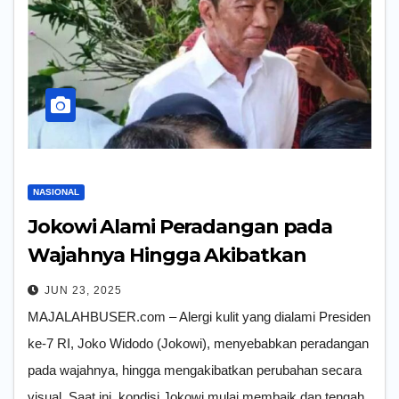
NASIONAL
Jokowi Alami Peradangan pada
Wajahnya Hingga Akibatkan
Perubahan Secara Visual
JUN 23, 2025
MAJALAHBUSER.com – Alergi kulit yang dialami Presiden
ke-7 RI, Joko Widodo (Jokowi), menyebabkan peradangan
pada wajahnya, hingga mengakibatkan perubahan secara
visual. Saat ini, kondisi Jokowi mulai membaik dan tengah