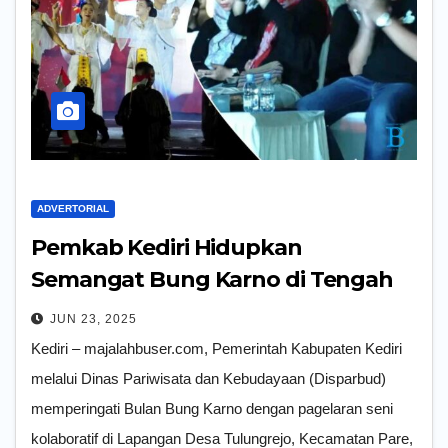
ADVERTORIAL
Pemkab Kediri Hidupkan
Semangat Bung Karno di Tengah
Generasi Muda dengan Seni dan
JUN 23, 2025
Budaya
Kediri – majalahbuser.com, Pemerintah Kabupaten Kediri
melalui Dinas Pariwisata dan Kebudayaan (Disparbud)
memperingati Bulan Bung Karno dengan pagelaran seni
kolaboratif di Lapangan Desa Tulungrejo, Kecamatan Pare,