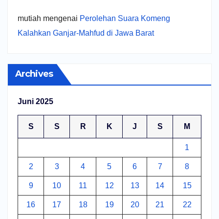
mutiah
mengenai
Perolehan Suara Komeng
Kalahkan Ganjar-Mahfud di Jawa Barat
Archives
Juni 2025
S
S
R
K
J
S
M
1
2
3
4
5
6
7
8
9
10
11
12
13
14
15
16
17
18
19
20
21
22